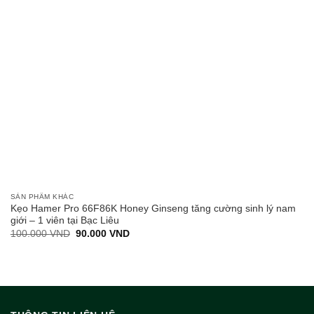
SẢN PHẨM KHÁC
Kẹo Hamer Pro 66F86K Honey Ginseng tăng cường sinh lý nam
giới – 1 viên tại Bạc Liêu
Giá
Giá
100.000
VND
90.000
VND
gốc
hiện
là:
tại
100.000 VND.
là:
90.000 VND.