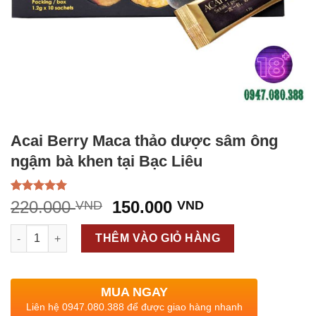
Acai Berry Maca thảo dược sâm ông
ngậm bà khen tại Bạc Liêu
5.00
1
trên 5
Giá
Giá
220.000
150.000
VND
VND
dựa trên
gốc
hiện
đánh giá
Acai Berry Maca thảo dược sâm ông ngậm bà khen tại Bạc Liê
là:
tại
THÊM VÀO GIỎ HÀNG
220.000 VND.
là:
150.000 VND.
MUA NGAY
Liên hệ 0947.080.388 để được giao hàng nhanh