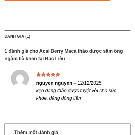
ĐÁNH GIÁ (1)
1 đánh giá cho
Acai Berry Maca thảo dược sâm ông
ngậm bà khen tại Bạc Liêu
Được xếp
nguyen nguyen
–
12/12/2025
hạng
5
5
kẹo dạng thảo dược tuyệt vời cho sức
sao
khỏe, đáng đồng tiền
Thêm một đánh giá