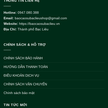
THÔNG TIN LIÊN HỆ
Hotline:
0947.080.388
Email:
baocaosubaclieushop@gmail.com
Website:
https://baocaosubaclieu.vn
Địa Chỉ:
Thành phố Bạc Liêu
CHÍNH SÁCH & HỖ TRỢ
CHÍNH SÁCH BẢO HÀNH
HƯỚNG DẪN THANH TOÁN
ĐIỀU KHOẢN DỊCH VỤ
CHÍNH SÁCH VẬN CHUYỂN
Chính sách bảo mật
TIN TỨC MỚI