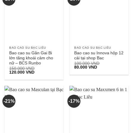
BAO CAO SU BẠC LIÊU
BAO CAO SU BẠC LIÊU
Bao cao su Gân Gai Bi
Bao cao su Innova hộp 12
lớn tăng khoái cảm cho
cái tại shop Bac
nữ – BCS Runbo
100.000
VND
Giá
Giá
80.000
VND
150.000
VND
gốc
hiện
Giá
Giá
120.000
VND
là:
tại
gốc
hiện
100.000 VND.
là:
là:
tại
80.000 VND.
150.000 VND.
là:
120.000 VND.
-21%
-17%