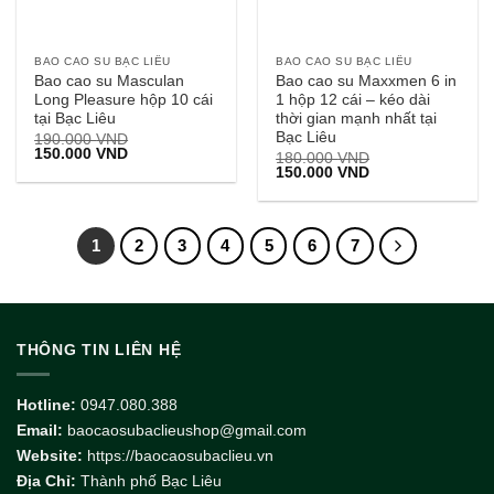
BAO CAO SU BẠC LIÊU
BAO CAO SU BẠC LIÊU
Bao cao su Masculan
Bao cao su Maxxmen 6 in
Long Pleasure hộp 10 cái
1 hộp 12 cái – kéo dài
tại Bạc Liêu
thời gian mạnh nhất tại
Bạc Liêu
190.000
VND
Giá
Giá
150.000
VND
180.000
VND
gốc
hiện
Giá
Giá
150.000
VND
là:
tại
gốc
hiện
190.000 VND.
là:
là:
tại
150.000 VND.
180.000 VND.
là:
150.000 VND.
1
2
3
4
5
6
7
THÔNG TIN LIÊN HỆ
Hotline:
0947.080.388
Email:
baocaosubaclieushop@gmail.com
Website:
https://baocaosubaclieu.vn
Địa Chỉ:
Thành phố Bạc Liêu