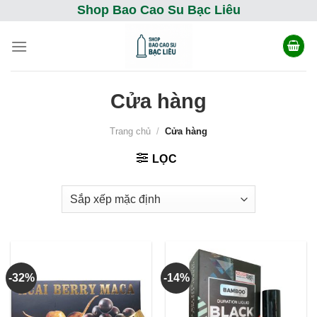
Skip
Shop Bao Cao Su Bạc Liêu
to
content
Cửa hàng
Trang chủ
/
Cửa hàng
LỌC
-32%
-14%