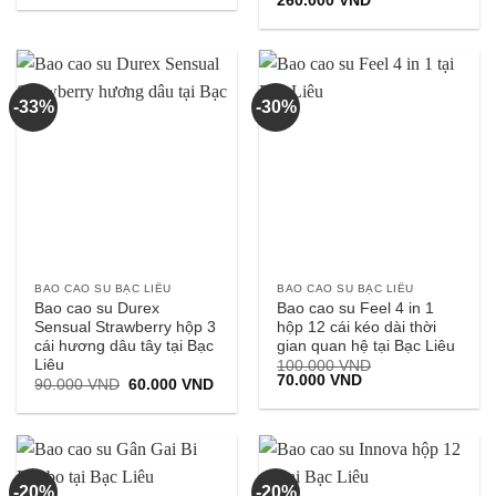
260.000
VND
là:
tại
gốc
hiện
190.000 VND.
là:
là:
tại
150.000 VND.
290.000 VND.
là:
260.000 VND.
-33%
-30%
BAO CAO SU BẠC LIÊU
BAO CAO SU BẠC LIÊU
Bao cao su Durex
Bao cao su Feel 4 in 1
Sensual Strawberry hộp 3
hộp 12 cái kéo dài thời
cái hương dâu tây tại Bạc
gian quan hệ tại Bạc Liêu
Liêu
100.000
VND
Giá
Giá
70.000
VND
Giá
Giá
90.000
VND
60.000
VND
gốc
hiện
gốc
hiện
là:
tại
là:
tại
100.000 VND.
là:
90.000 VND.
là:
70.000 VND.
60.000 VND.
-20%
-20%