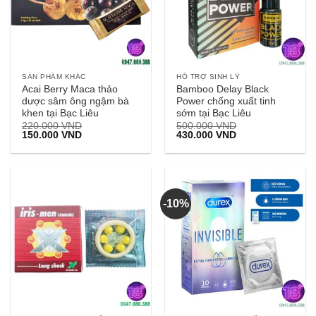
SẢN PHẨM KHÁC
HỖ TRỢ SINH LÝ
Acai Berry Maca thảo
Bamboo Delay Black
dược sâm ông ngậm bà
Power chống xuất tinh
khen tại Bạc Liêu
sớm tại Bạc Liêu
220.000
VND
500.000
VND
Giá
Giá
Giá
Giá
150.000
VND
430.000
VND
gốc
hiện
gốc
hiện
là:
tại
là:
tại
220.000 VND.
là:
500.000 VND.
là:
150.000 VND.
430.000 VND.
-10%