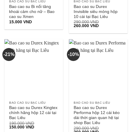
BAO CAO SU BẠC LIÊU
BAO CAO SU BẠC LIÊU
Bao cao su Bi nổi tăng
Bao cao su Durex
khoái cảm cho nữ – Bao
Invisible siêu mỏng hộp
cao su Xmen
10 cái tại Bạc Liêu
15.000
VND
290.000
VND
Giá
Giá
260.000
VND
gốc
hiện
là:
tại
290.000 VND.
là:
260.000 VND.
-21%
-10%
BAO CAO SU BẠC LIÊU
BAO CAO SU BẠC LIÊU
Bao cao su Durex Kingtex
Bao cao su Durex
chính hãng hộp 12 cái tại
Performa hộp 12 cái kéo
Bạc Liêu
dài thời gian quan hệ tại
shop Bạc Liêu
190.000
VND
Giá
Giá
150.000
VND
290.000
VND
gốc
hiện
Giá
Giá