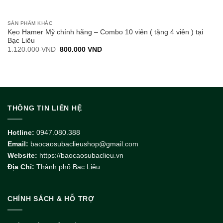
SẢN PHẨM KHÁC
Kẹo Hamer Mỹ chính hãng – Combo 10 viên ( tặng 4 viên ) tại
Bạc Liêu
Giá
Giá
1.120.000
VND
800.000
VND
gốc
hiện
là:
tại
1.120.000 VND.
là:
800.000 VND.
THÔNG TIN LIÊN HỆ
Hotline:
0947.080.388
Email:
baocaosubaclieushop@gmail.com
Website:
https://baocaosubaclieu.vn
Địa Chỉ:
Thành phố Bạc Liêu
CHÍNH SÁCH & HỖ TRỢ