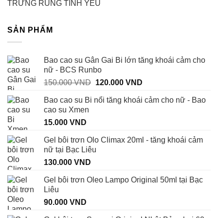
TRỨNG RUNG TÌNH YÊU
SẢN PHẨM
Bao cao su Gân Gai Bi lớn tăng khoái cảm cho
nữ - BCS Runbo
Giá
Giá
150.000
VND
120.000
VND
gốc
hiện
Bao cao su Bi nổi tăng khoái cảm cho nữ - Bao
là:
tại
cao su Xmen
150.000 VND.
là:
15.000
VND
120.000 VND.
Gel bôi trơn Olo Climax 20ml - tăng khoái cảm
nữ tại Bạc Liêu
130.000
VND
Gel bôi trơn Oleo Lampo Original 50ml tại Bạc
Liêu
90.000
VND