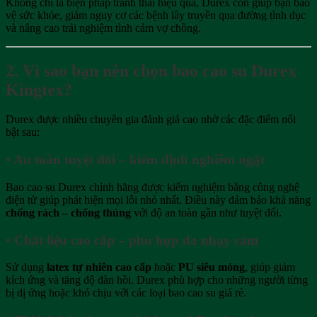
Không chỉ là biện pháp tránh thai hiệu quả, Durex còn giúp bạn bảo
vệ sức khỏe, giảm nguy cơ các bệnh lây truyền qua đường tình dục
và nâng cao trải nghiệm tình cảm vợ chồng.
2. Vì sao bạn nên chọn bao cao su Durex
Kingtex?
Durex được nhiều chuyên gia đánh giá cao nhờ các đặc điểm nổi
bật sau:
• An toàn tuyệt đối – kiểm định nghiêm ngặt
Bao cao su Durex chính hãng được kiểm nghiệm bằng công nghệ
điện tử giúp phát hiện mọi lỗi nhỏ nhất. Điều này đảm bảo khả năng
chống rách – chống thủng
với độ an toàn gần như tuyệt đối.
• Chất liệu cao cấp – phù hợp da nhạy cảm
Sử dụng
latex tự nhiên cao cấp
hoặc
PU siêu mỏng
, giúp giảm
kích ứng và tăng độ đàn hồi. Durex phù hợp cho những người từng
bị dị ứng hoặc khó chịu với các loại bao cao su giá rẻ.