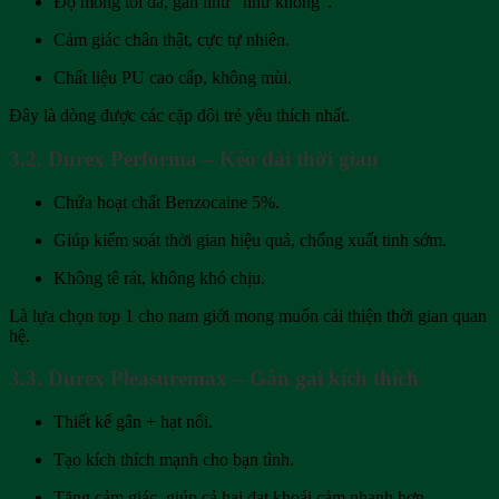
Độ mỏng tối đa, gần như “như không”.
Cảm giác chân thật, cực tự nhiên.
Chất liệu PU cao cấp, không mùi.
Đây là dòng được các cặp đôi trẻ yêu thích nhất.
3.2. Durex Performa – Kéo dài thời gian
Chứa hoạt chất Benzocaine 5%.
Giúp kiểm soát thời gian hiệu quả, chống xuất tinh sớm.
Không tê rát, không khó chịu.
Là lựa chọn top 1 cho nam giới mong muốn cải thiện thời gian quan
hệ.
3.3. Durex Pleasuremax – Gân gai kích thích
Thiết kế gân + hạt nổi.
Tạo kích thích mạnh cho bạn tình.
Tăng cảm giác, giúp cả hai đạt khoái cảm nhanh hơn.