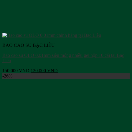
BAO CAO SU BẠC LIÊU
Bao cao su OLO 0.01mm siêu mỏng nhiều gel hộp 10 cái tại Bạc
Liêu
Giá
Giá
150.000
VND
120.000
VND
gốc
hiện
-26%
là:
tại
150.000 VND.
là:
120.000 VND.