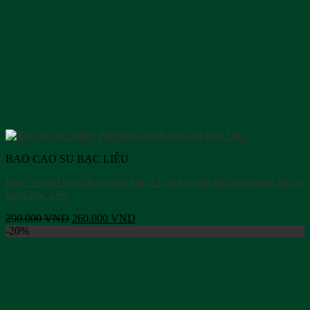
BAO CAO SU BẠC LIÊU
Bao cao su Durex Performa hộp 12 cái kéo dài thời gian quan hệ tại
shop Bạc Liêu
Giá
Giá
290.000
VND
260.000
VND
gốc
hiện
-20%
là:
tại
290.000 VND.
là:
260.000 VND.