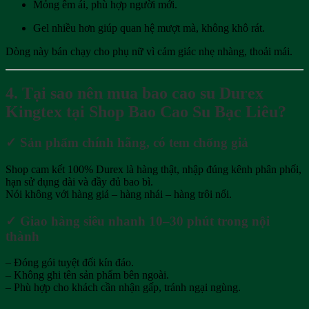
Mỏng êm ái, phù hợp người mới.
Gel nhiều hơn giúp quan hệ mượt mà, không khô rát.
Dòng này bán chạy cho phụ nữ vì cảm giác nhẹ nhàng, thoải mái.
4. Tại sao nên mua bao cao su Durex
Kingtex tại Shop Bao Cao Su Bạc Liêu?
✓ Sản phẩm chính hãng, có tem chống giả
Shop cam kết 100% Durex là hàng thật, nhập đúng kênh phân phối,
hạn sử dụng dài và đầy đủ bao bì.
Nói không với hàng giả – hàng nhái – hàng trôi nổi.
✓ Giao hàng siêu nhanh 10–30 phút trong nội
thành
– Đóng gói tuyệt đối kín đáo.
– Không ghi tên sản phẩm bên ngoài.
– Phù hợp cho khách cần nhận gấp, tránh ngại ngùng.