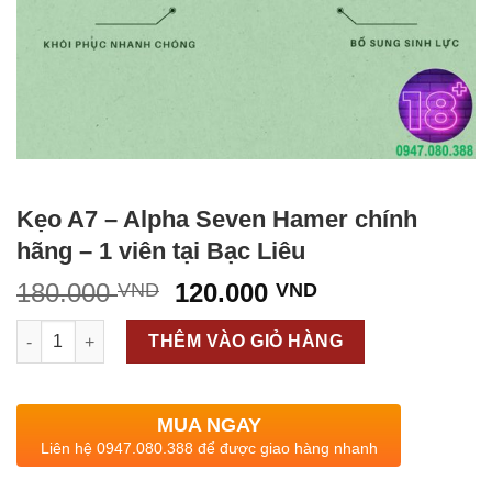
Kẹo A7 – Alpha Seven Hamer chính
hãng – 1 viên tại Bạc Liêu
Giá
Giá
180.000
120.000
VND
VND
gốc
hiện
Kẹo A7 - Alpha Seven Hamer chính hãng - 1 viên tại Bạc Liêu s
là:
tại
THÊM VÀO GIỎ HÀNG
180.000 VND.
là:
120.000 VND.
MUA NGAY
Liên hệ 0947.080.388 để được giao hàng nhanh