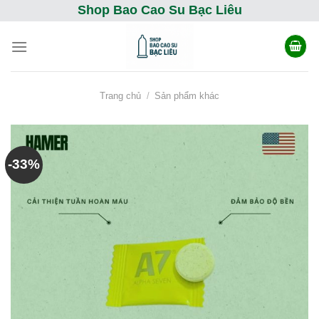
Skip
Shop Bao Cao Su Bạc Liêu
to
content
Trang chủ
/
Sản phẩm khác
-33%