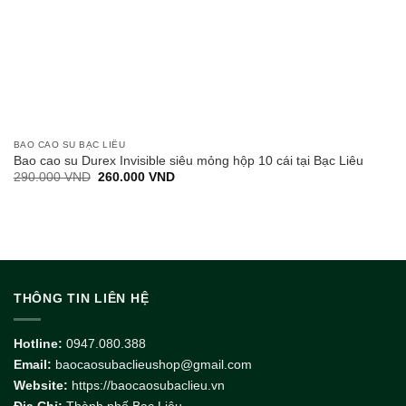
BAO CAO SU BẠC LIÊU
Bao cao su Durex Invisible siêu mỏng hộp 10 cái tại Bạc Liêu
Giá
Giá
290.000
VND
260.000
VND
gốc
hiện
là:
tại
290.000 VND.
là:
260.000 VND.
THÔNG TIN LIÊN HỆ
Hotline:
0947.080.388
Email:
baocaosubaclieushop@gmail.com
Website:
https://baocaosubaclieu.vn